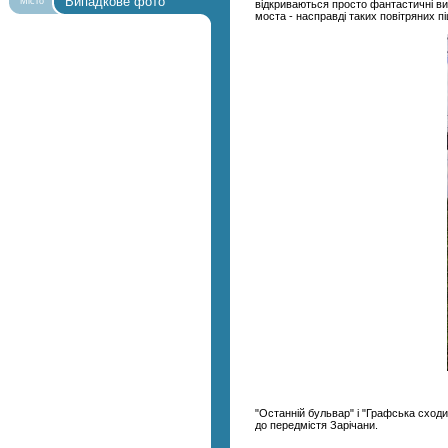
Випадкове фото
Місто
відкриваються просто фантастичні вид
моста - насправді таких повітряних п
"Останній бульвар" і "Графська сходи
до передмістя Зарічани.