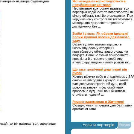
 інтерв'ю ініціатора будівництва
Які методи використовуються в
неруйнівному контролі
Неруйнівним контролем називається
перевірка надійності та властивостей як
цілого об'єкта, так і його складових. При
неруйнівному контролі застосовуються
методи, що дозволяють провести
дослідження без ...
Вибір і стиль: Як обрати ідеальні
великі вуличні вазони для вашого
саду.
Великі вуличні вазони відіграють
незамінну роль у створенні
привабливого обліку вашого саду чи
подвір'я. Вони не тільки прикрашають
простір, а й створюють особливу
атмосферу, надаючи йому розкіш та ...
Що таке тропічний душ і який він
буває
Хочете відчути себе в справжньому SPA
салоні не виходячи з дому? В цьому
вам допоможе тропічний душ, який
можна встановити без особливих
проблем в будь-якій ванній кімнаті і
отримати чудовий ...
Ремонт кавомашин в Житомирі
Складно уявити початок дня без чашки
ароматної кави.
нехай так він називається, адже веде
Новини партнерів
Реклама