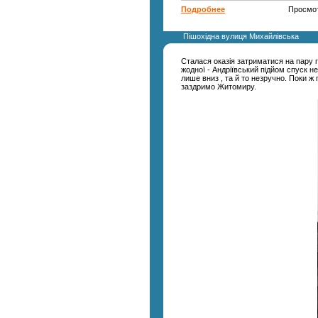
Подробнее
Просмот
Пішохідна вулиця Михайлівська
Сталася оказія затриматися на пару г
жодної - Андріївський підйом спуск н
лише вниз , та й то незручно. Поки ж 
заздримо Житомиру.