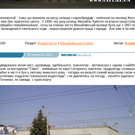
оновской - тому що виникла на місці селища старообрядців - піліпонов на околиці Жито
ут вже був практично центр . У 1856 -му році купець Михайло Хаботін за власні гроші по
її офіційно перейменували , хоча на планах міста Михайлівській вулиця була ще з 1857 
проводилися святкового ходи , першотравневі демонстрації і паради . Але вже в післяво
5100
Раздел:
Вулиці міста
»
Михайлівська вулиця
Автор:
Kosti
20 вересня 2013
двідуваних мною міст, щоправда, здебільшого, транзитом - автовокзал є одним з найбіл
ов за методикою "Cities" - виявивши по карті і інтернету пам'ятки, заздалегідь склавши 
но в місті я був у лютому минулого року - поїздка на вильоті сумній морозною і всім 
, особливо згадуючи "капюшонні водоспади", і не дивлячись на погоду , начебто вдалася.
 Почнемо, як завжди, з транспорту.