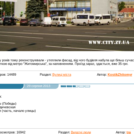
у років тому реконструювали - утеплили фасад, від чого будівля набула ще більш сучасн
ою від метро "Житомирська", за наповненням. Проїзд зараз, здається, вже 35 грн.
ров: 14489
Раздел:
Вулиці міста
Автор:
KostikZhitomyr
29 серпня 2013
а:
ы (Победы)
рдичевская
 (часть, начало улицы)
осмотров: 16942
Раздел:
Видатні люди
Автор:
tra