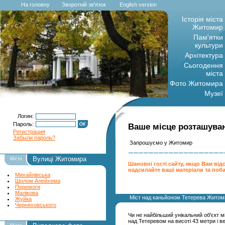
Deprecated: mysql_escape_string(): This function is deprecated; use mysql_real_escape_stri
На головну
Зворотній зв'язок
English version
Історія міста
Житомир
Пам'ятки
культури
Архітектура
Сьогодення
міста
Фото Житомира
Музеї
Логин:
Пароль:
Ваше місце розташуван
Регистрация
Забыли пароль?
Запрошуємо у Житомир
Вулиці Житомира
Місто
Шановні гості сайту, якщо Вам відо
надсилайте ваші матеріали та поб
Михайлівська
Шолом Алейхема
Перемоги
Малікова
Міст над каньйоном Тетерева Житом
Жуйка
Черняховського
Чи не найбільший унікальний об'єкт мі
над Тетеревом на висоті 43 метри і ве