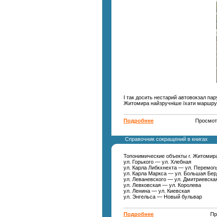
І так досить нестарий автовокзал пар
Житомира найзручніше їхати маршрутк
Подробнее
Просмот
Справочник сокращений в книгах
Топонимические объекты г. Житомир
ул. Горького — ул. Хлебная
ул. Карла Либкхнехта — ул. Перемог
ул. Карла Маркса — ул. Большая Бе
ул. Леваневского — ул. Дмитриевская
ул. Левковская — ул. Королева
ул. Ленина — ул. Киевская
ул. Энгельса — Новый бульвар
Подробнее
Пр