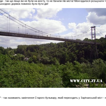
и - так що якщо ви не були на мосту, то не бачили пів міста! Мені вдалося розшукати те
ішохідних доріжок повинно було бути дві!
" - так називають закінчення Старого бульвару, який переходить у Зарічанський міст - 