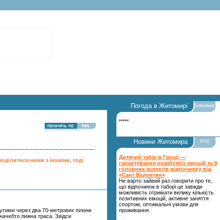
ine 162
Погода в Житомирі
Інформер
*****
Новини Житомира
RSS
Дитячий табір в Греції —
поділитися ними з іншими, тоді
гарантування незабутніх емоцій та 9
головних аспектів відпочинку від
«Сант Валентин»
Не варто зайвий раз говорити про те,
що відпочинок в таборі це завжди
можливість отримати велику кількість
позитивних емоцій, активне заняття
спортом, оптимальні умови для
инутими через два 70-метрових пілони
проживання.
а начебто лижна траса. Звідси