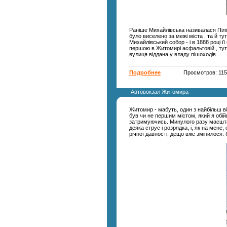
Раніше Михайлівська називалася Піліп
було виселено за межі міста , та й т
Михайлівський собор - і в 1888 році 
першою в Житомирі асфальтовій , тут 
вулиця віддана у владу пішоходів.
Подробнее
Просмотров: 11
Автовокзал Житомира
Житомир - мабуть, один з найбільш ві
був чи не першим містом, який я обійш
затримуючись. Минулого разу масштаб
деяка струс і розрядка, і, як на мене
річної давності, дещо вже змінилося.