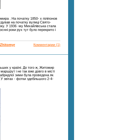
мира . На початку 1850- х піліпонов
будував на початку вулиці Свято-
року. У 1936 -му Михайлівська стала
єнні роки рух тут було перекрито і
kZhitomyr
Комментарии (1)
ьших у країні. До того ж, Житомир
маршрут і не так вже довго в місті
набридлої зими була проведена як
 У звітах - фотки здебільшого 2-4-