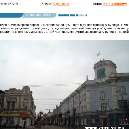
ров: 157295
Раздел:
Відпочинок
Автор:
KostikZhitomyr
20 вересня 2013
один в Житомирі по дорозі - і я скористався цим , щоб відзняти пішохідну вулицю. У Киє
е тільки запруджений торговцями , що ще ладно , але і машини тут роз'їжджають як на п
практично в кожному другому , а то й частіше місті зустрічаю пішохідну вулицю - по якій