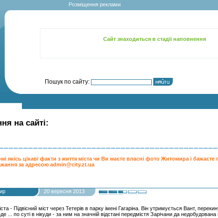
ng() instead. in /var/www/zhitomir/data/www/city.zt.ua/engine/classes/mysqli.class.php on l
Розміщення реклами
Сайт знаходиться в стадії наповнення
Пошук по сайту:
ня на сайті:
мі якісь цікаві факти з життя міста чи Ви маєте власні фото Житомира і бажаєте 
ажання за адресою admin@city.zt.ua
ир
20 вересня 2013
ста - Підвісний міст через Тетерів в парку імені Гагаріна. Він утримується Вант, перек
де ... по суті в нікуди - за ним на значній відстані передмістя Зарічани да недобудован